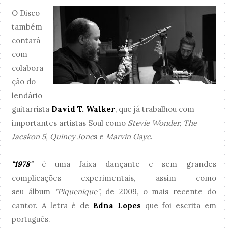
O Disco
também
contará
com
colabora
ção do
lendário
guitarrista
David T. Walker
, que já trabalhou com
importantes artistas Soul como
Stevie Wonder, The
Jacskon 5, Quincy Jone
s e
Marvin Gaye
.
"1978"
é uma faixa dançante e sem grandes
complicações experimentais, assim como
seu álbum
"Piquenique"
, de 2009, o mais recente do
cantor. A letra é de
Edna Lopes
que foi escrita em
português.