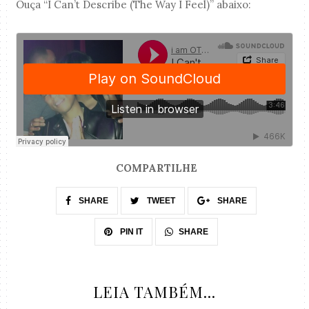
Ouça “I Can’t Describe (The Way I Feel)” abaixo:
COMPARTILHE
SHARE
TWEET
SHARE
SHARE
PIN IT
LEIA TAMBÉM...