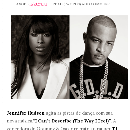
ANGEL
9/21/2013
READ (
WORDS)
ADD COMMENT
Jennifer Hudson
agita as pistas de dança com sua
nova música,
“I Can’t Describe (The Way I Feel)”
. A
vencedora do Grammy & Oscar recrutou o rapper
T.I.