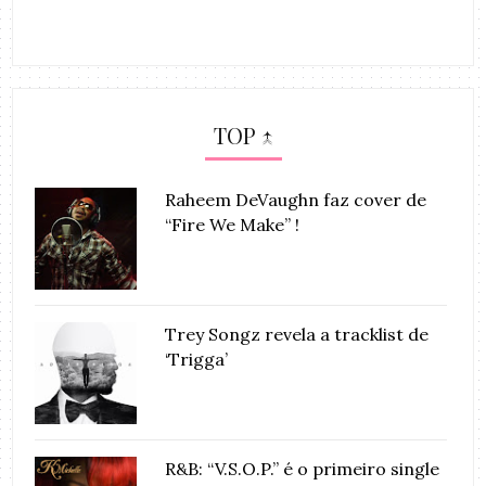
TOP ↑
Raheem DeVaughn faz cover de
“Fire We Make” !
Trey Songz revela a tracklist de
‘Trigga’
R&B: “V.S.O.P.” é o primeiro single