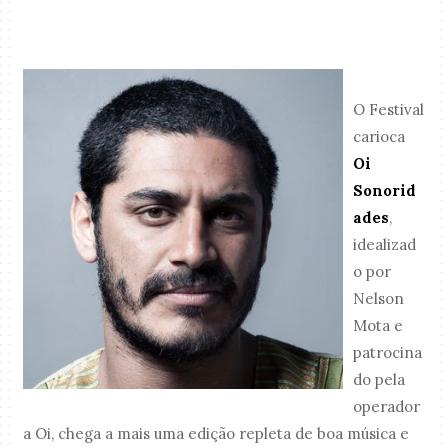
O Festival
carioca
Oi
Sonorid
ades
,
idealizad
o por
Nelson
Mota e
patrocina
do pela
operador
a Oi, chega a mais uma edição repleta de boa música e