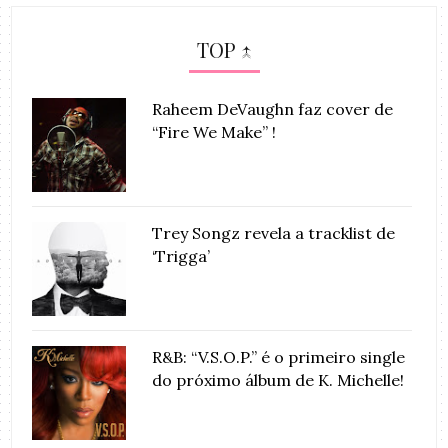
TOP ↑
Raheem DeVaughn faz cover de
“Fire We Make” !
Trey Songz revela a tracklist de
‘Trigga’
R&B: “V.S.O.P.” é o primeiro single
do próximo álbum de K. Michelle!