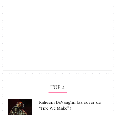
TOP ↑
Raheem DeVaughn faz cover de
“Fire We Make” !