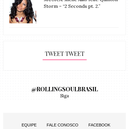
Storm – “2 Seconds pt. 2.”
TWEET TWEET
@ROLLINGSOULBRASIL
Siga
EQUIPE
FALE CONOSCO
FACEBOOK