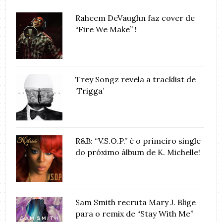
Raheem DeVaughn faz cover de
“Fire We Make” !
Trey Songz revela a tracklist de
‘Trigga’
R&B: “V.S.O.P.” é o primeiro single
do próximo álbum de K. Michelle!
Sam Smith recruta Mary J. Blige
para o remix de “Stay With Me”