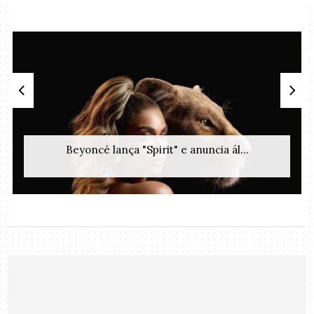
Beyoncé lança "Spirit" e anuncia ál...