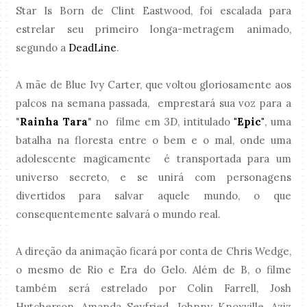
Star Is Born de Clint Eastwood, foi escalada para
estrelar seu primeiro longa-metragem animado,
segundo a
DeadLine
.
A mãe de Blue Ivy Carter, que voltou gloriosamente aos
palcos na semana passada, emprestará sua voz para a
"
Rainha Tara
" no filme em 3D, intitulado
"Epic"
, uma
batalha na floresta entre o bem e o mal, onde uma
adolescente magicamente é transportada para um
universo secreto, e se unirá com personagens
divertidos para salvar aquele mundo, o que
consequentemente salvará o mundo real.
A direção da animação ficará por conta de Chris Wedge,
o mesmo de Rio e Era do Gelo. Além de B, o filme
também será estrelado por Colin Farrell, Josh
Hutcherson, Amanda Seyfried, Johnny Knoxville, Aziz