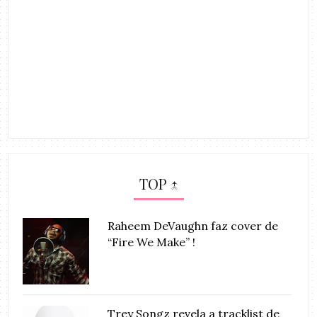
TOP ↑
Raheem DeVaughn faz cover de
“Fire We Make” !
Trey Songz revela a tracklist de