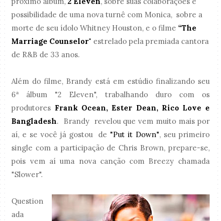
próximo álbum,
2 Eleven
, sobre suas colaborações e
possibilidade de uma nova turnê com Monica, sobre a
morte de seu ídolo Whitney Houston, e o filme
“The
Marriage Counselor"
estrelado pela premiada cantora
de R&B de 33 anos.
Além do filme, Brandy está em estúdio finalizando seu
6ª álbum "2 Eleven", trabalhando duro com os
produtores
Frank Ocean, Ester Dean, Rico Love e
Bangladesh
. Brandy revelou que vem muito mais por
aí, e se você já gostou de
"Put it Down"
, seu primeiro
single com a participação de Chris Brown, prepare-se,
pois vem aí uma nova canção com Breezy chamada
"Slower".
Question
ada