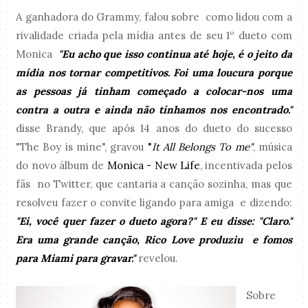
A ganhadora do Grammy, falou sobre como lidou com a
rivalidade criada pela mídia antes de seu 1º dueto com
Monica
"Eu acho que isso continua até hoje, é o jeito da
mídia nos tornar competitivos. Foi uma loucura porque
as pessoas já tinham começado a colocar-nos uma
contra a outra e ainda não tínhamos nos encontrado."
disse Brandy, que após 14 anos do dueto do sucesso
"The Boy is mine", gravou
"
It All Belongs To me"
, música
do novo álbum de
Monica - New Life
, incentivada pelos
fãs no Twitter, que cantaria a canção sozinha, mas que
resolveu fazer o convite ligando para amiga e dizendo:
"Ei, você quer fazer o dueto agora?" E eu disse: "Claro."
Era uma grande canção, Rico Love produziu e fomos
para Miami para gravar."
revelou.
Sobre