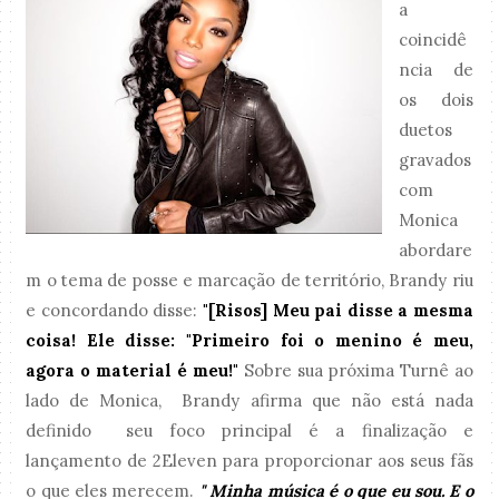
a
coincidê
ncia de
os dois
duetos
gravados
com
Monica
abordare
m o tema de posse e marcação de território, Brandy riu
e concordando disse:
"[Risos] Meu pai disse a mesma
coisa! Ele disse: "Primeiro foi o menino é meu,
agora o material é meu!"
Sobre sua próxima Turnê ao
lado de Monica, Brandy afirma que não está nada
definido seu foco principal é a finalização e
lançamento de 2Eleven para proporcionar aos seus fãs
o que eles merecem.
" Minha música é o que eu sou. E o