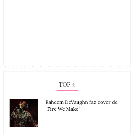
TOP ↑
Raheem DeVaughn faz cover de
“Fire We Make” !