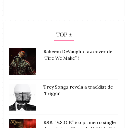
TOP ↑
Raheem DeVaughn faz cover de
“Fire We Make” !
Trey Songz revela a tracklist de
‘Trigga’
R&B: “V.S.O.P.” é o primeiro single