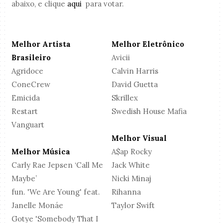
abaixo, e clique
aqui
para votar.
Melhor Artista
Melhor Eletrônico
Brasileiro
Avicii
Agridoce
Calvin Harris
ConeCrew
David Guetta
Emicida
Skrillex
Restart
Swedish House Mafia
Vanguart
Melhor Visual
Melhor Música
A$ap Rocky
Carly Rae Jepsen ‘Call Me
Jack White
Maybe’
Nicki Minaj
fun. 'We Are Young' feat.
Rihanna
Janelle Monáe
Taylor Swift
Gotye 'Somebody That I