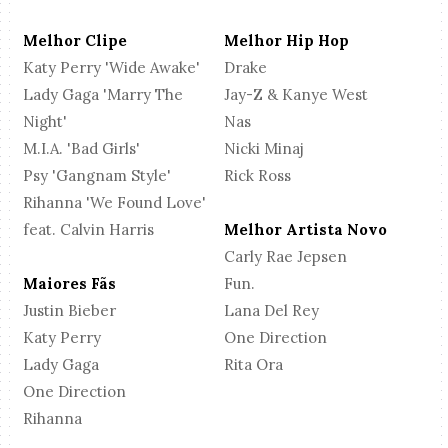
Melhor Clipe
Melhor Hip Hop
Katy Perry 'Wide Awake'
Drake
Lady Gaga 'Marry The
Jay-Z & Kanye West
Night'
Nas
M.I.A. 'Bad Girls'
Nicki Minaj
Psy 'Gangnam Style'
Rick Ross
Rihanna 'We Found Love'
feat. Calvin Harris
Melhor Artista Novo
Carly Rae Jepsen
Maiores Fãs
Fun.
Justin Bieber
Lana Del Rey
Katy Perry
One Direction
Lady Gaga
Rita Ora
One Direction
Rihanna