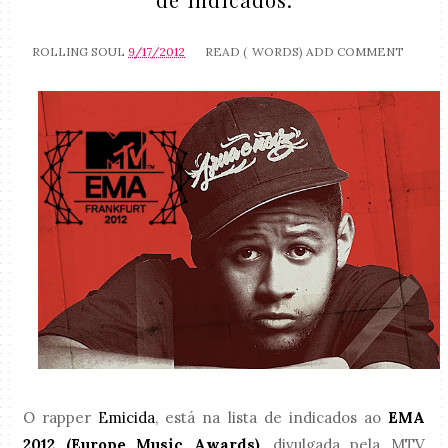
ROLLING SOUL
9/17/2012
READ (
WORDS)
ADD COMMENT
O rapper
Emicida
, está na lista de indicados ao
EMA
2012 (Europe Music Awards)
, divulgada pela MTV