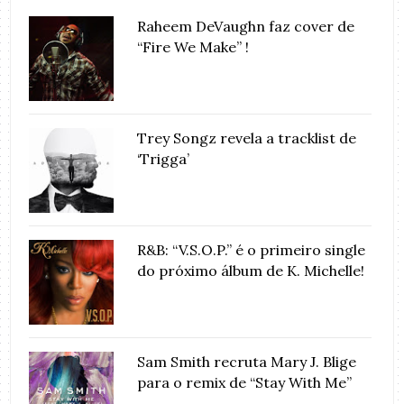
Raheem DeVaughn faz cover de
“Fire We Make” !
Trey Songz revela a tracklist de
‘Trigga’
R&B: “V.S.O.P.” é o primeiro single
do próximo álbum de K. Michelle!
Sam Smith recruta Mary J. Blige
para o remix de “Stay With Me”