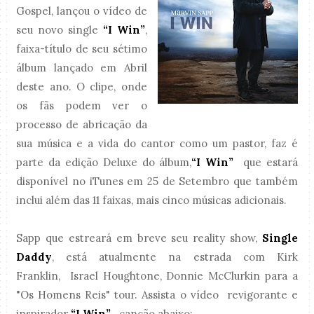
Gospel, lançou o vídeo de
seu novo single
“I Win”
,
faixa-título de seu sétimo
álbum lançado em Abril
deste ano. O clipe, onde
os fãs podem ver o
processo de abricação da
sua música e a vida do cantor como um pastor, faz é
parte da edição Deluxe do álbum,
“I Win”
que estará
disponível no iTunes em 25 de Setembro que também
inclui além das 11 faixas, mais cinco músicas adicionais.
Sapp que estreará em breve seu reality show,
Single
Daddy
, está atualmente na estrada com Kirk
Franklin, Israel Houghtone, Donnie McClurkin para a
"Os Homens Reis" tour. Assista o vídeo revigorante e
inspirador
“I Win”
canção abaixo: