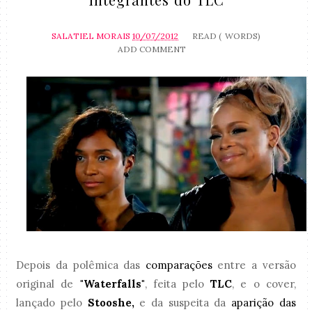
SALATIEL MORAIS
10/07/2012
READ (
WORDS)
ADD COMMENT
Depois da polêmica das
comparações
entre a versão
original de
"Waterfalls"
, feita pelo
TLC
, e o cover,
lançado pelo
Stooshe,
e da suspeita da
aparição das