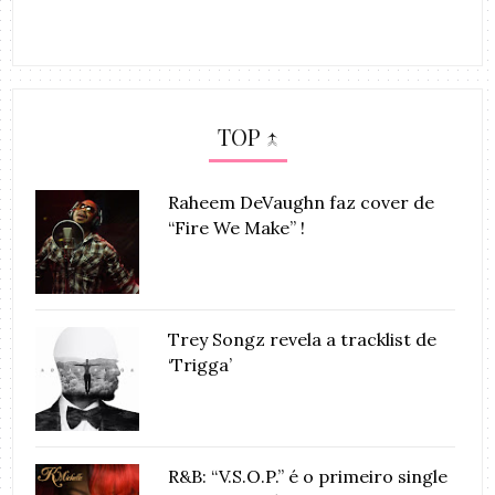
TOP ↑
Raheem DeVaughn faz cover de
“Fire We Make” !
Trey Songz revela a tracklist de
‘Trigga’
R&B: “V.S.O.P.” é o primeiro single