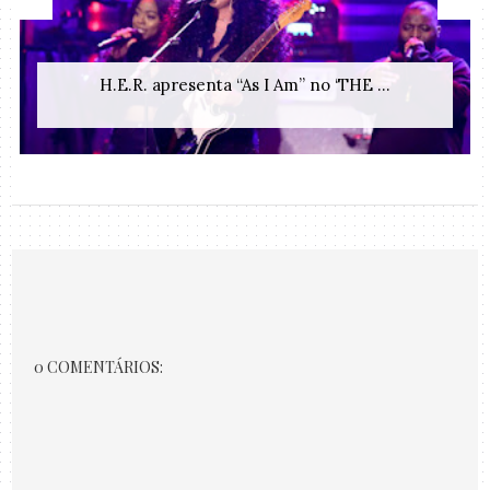
H.E.R. apresenta “As I Am” no ‘THE ...
0 COMENTÁRIOS: