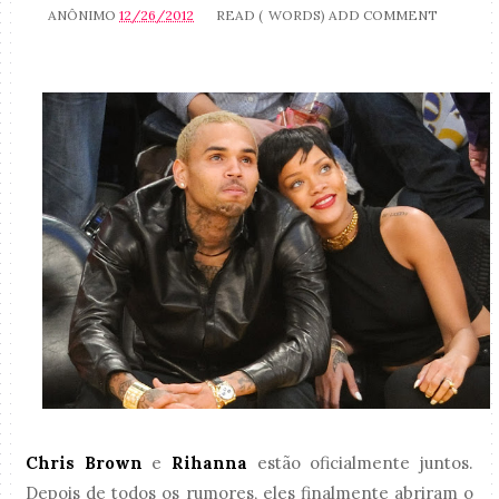
ANÔNIMO
12/26/2012
READ (
WORDS)
ADD COMMENT
Chris Brown
e
Rihanna
estão oficialmente juntos.
Depois de todos os rumores, eles finalmente abriram o