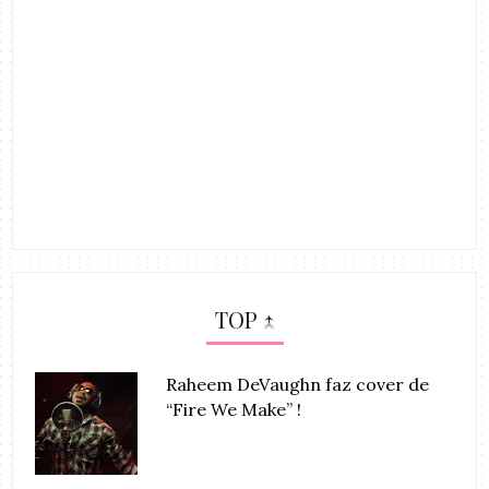
TOP ↑
Raheem DeVaughn faz cover de
“Fire We Make” !