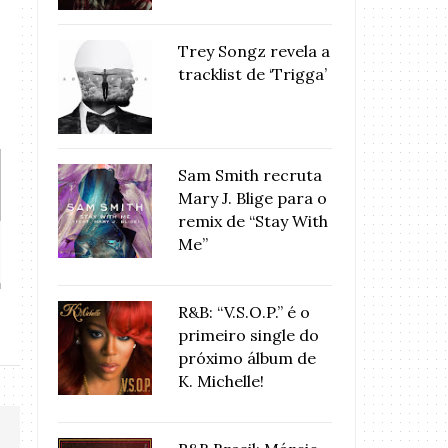
Trey Songz revela a
tracklist de ‘Trigga’
Sam Smith recruta
Mary J. Blige para o
remix de “Stay With
Black Girls Rock! 2012: Alicia
Alicia Keys perf
Me”
Keys...
no “..
R&B: “V.S.O.P.” é o
primeiro single do
próximo álbum de
K. Michelle!