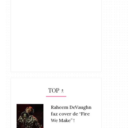
TOP ↑
Raheem DeVaughn
faz cover de “Fire
We Make” !