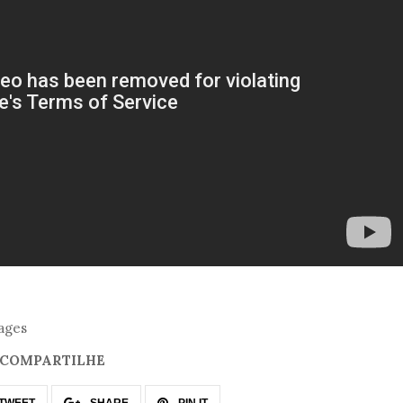
ages
COMPARTILHE
TWEET
SHARE
PIN IT