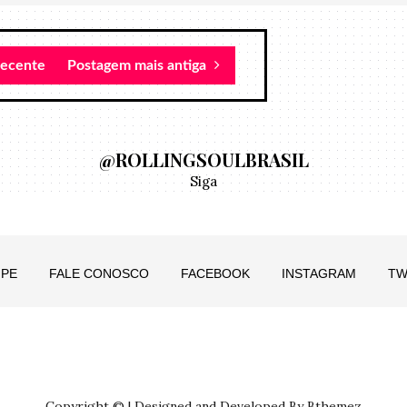
recente
Postagem mais antiga
@ROLLINGSOULBRASIL
Siga
IPE
FALE CONOSCO
FACEBOOK
INSTAGRAM
TW
Copyright © | Designed and Developed By Bthemez