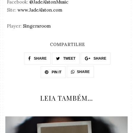
Facebook:
@JadeAlstonMusic
Site:
www.JadeAlston.com
Player:
Singersroom
COMPARTILHE
SHARE
TWEET
SHARE
SHARE
PIN IT
LEIA TAMBÉM...