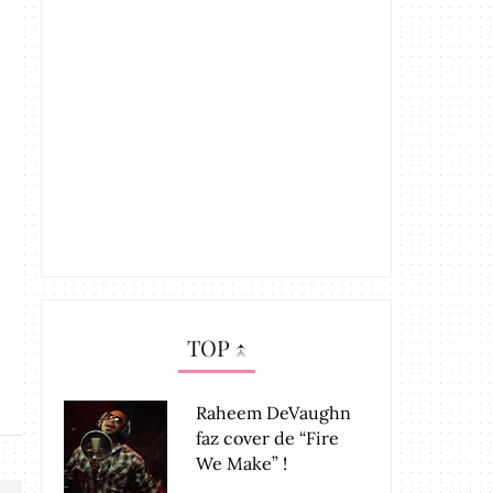
Mary J. Blige Revela a Tracklist
Mary J Blige revel
de...
d...
TOP ↑
Raheem DeVaughn
faz cover de “Fire
We Make” !