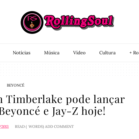
Notí­cias
Música
Vídeo
Cultura
+ Ro
BEYONCÉ
 Timberlake pode lançar
eyoncé e Jay-Z hoje!
/2013
READ (
WORDS)
ADD COMMENT