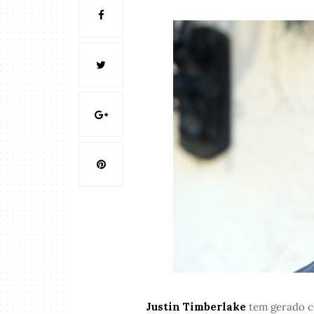
Justin Timberlake
tem gerado c