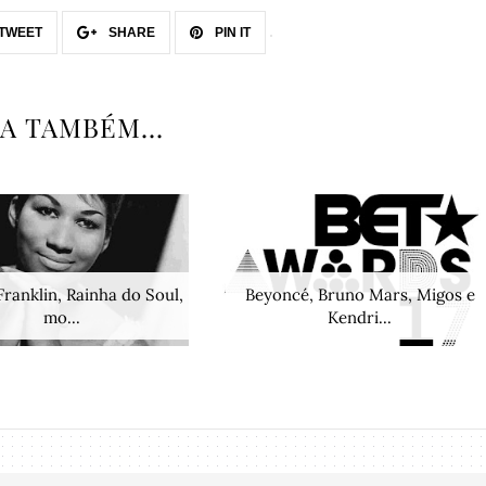
TWEET
SHARE
PIN IT
IA TAMBÉM...
Franklin, Rainha do Soul,
Beyoncé, Bruno Mars, Migos e
mo...
Kendri...