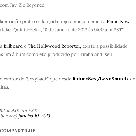
 com Jay-Z e Beyoncé!
olaboração pode ser lançada hoje começou coma a
Radio Now
lake "Quinta-Feira, 10 de Janeiro de 2013 às 9:00 a.m PST"
da
Billboard
e
The Hollywood Reporter,
existe a possibilidade
mas um álbum completo produzido por Timbaland seu
o cantor de "SexyBack" que desde
FutureSex/LoveSounds
de
itas.
13 at 9:01 am PST...
mberlake)
janeiro 10, 2013
COMPARTILHE