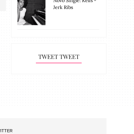
Novo Single: Kelis -
Jerk Ribs
TWEET TWEET
ITTER