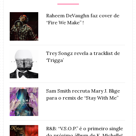
Raheem DeVaughn faz cover de
“Fire We Make” !
Trey Songz revela a tracklist de
‘Trigga’
Sam Smith recruta Mary J. Blige
para o remix de “Stay With Me”
R&B: “V.S.O.P.” é o primeiro single
do próximo álbum de K. Michelle!