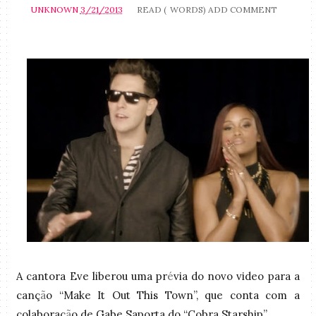
UNKNOWN
3/21/2013
READ (
WORDS)
ADD COMMENT
A cantora Eve liberou uma pr
é
via do novo video para a
canç
ã
o “Make It Out This Town”, que conta com a
colaboraç
ã
o de Gabe Saporta do “Cobra Starship”.