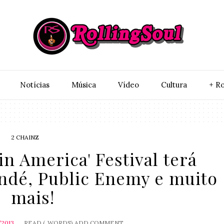
Notí­cias
Música
Vídeo
Cultura
+ Ro
2 CHAINZ
in America' Festival terá
ndé, Public Enemy e muito
mais!
/2013
READ (
WORDS)
ADD COMMENT