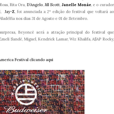
 Ross, Rita Ora,
D’Angelo
,
Jill Scott
,
Janelle Monáe
, e o curador
al,
Jay-Z
, foi anunciada a 2ª edição do festival que voltará ao
ladélfia nos dias 31 de Agosto e 01 de Setembro.
rpresa, Beyoncé será a atração principal do festival que
meli Sandé, Miguel, Kendrick Lamar, Wiz Khalifa, A$AP Rocky,
merica Festival clicando aqui