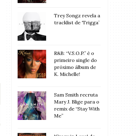
Trey Songz revela a
tracklist de ‘Trigga’
R&B: “V.S.O.P.” é o
primeiro single do
próximo álbum de
K. Michelle!
Sam Smith recruta
Mary J. Blige para o
remix de “Stay With
Lá vem a noiva! Solange
VMA 2014: Veja
Me”
Knowles cas...
Beyoncé