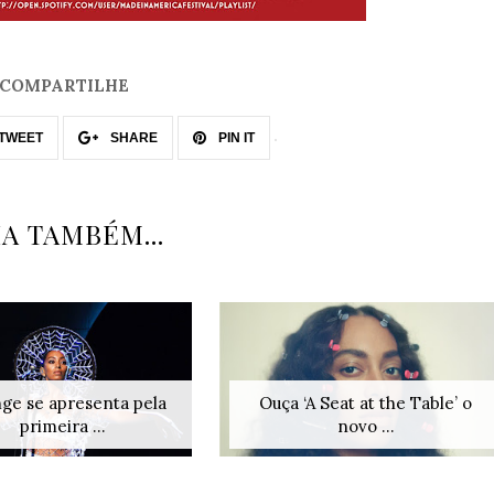
COMPARTILHE
TWEET
SHARE
PIN IT
IA TAMBÉM...
ge se apresenta pela
Ouça ‘A Seat at the Table’ o
primeira ...
novo ...