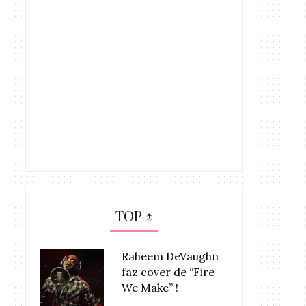
TOP ↑
Raheem DeVaughn
faz cover de “Fire
We Make” !