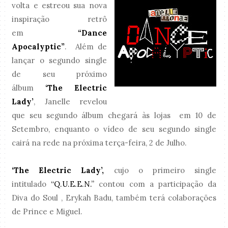
volta e estreou sua nova
inspiração retrô
em
“Dance
Apocalyptic”
. Além de
lançar o segundo single
de seu próximo
álbum
‘The Electric
Lady’
, Janelle revelou
que seu segundo álbum chegará às lojas em 10 de
Setembro, enquanto o vídeo de seu segundo single
cairá na rede na próxima terça-feira, 2 de Julho.
‘The Electric Lady’,
cujo o primeiro single
intitulado
“Q.U.E.E.N.”
contou com a participação da
Diva do Soul , Erykah Badu, também terá colaborações
de Prince e Miguel.