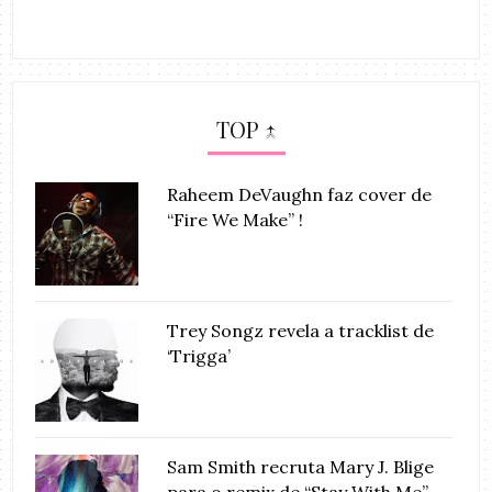
TOP ↑
Raheem DeVaughn faz cover de
“Fire We Make” !
Trey Songz revela a tracklist de
‘Trigga’
Sam Smith recruta Mary J. Blige
para o remix de “Stay With Me”