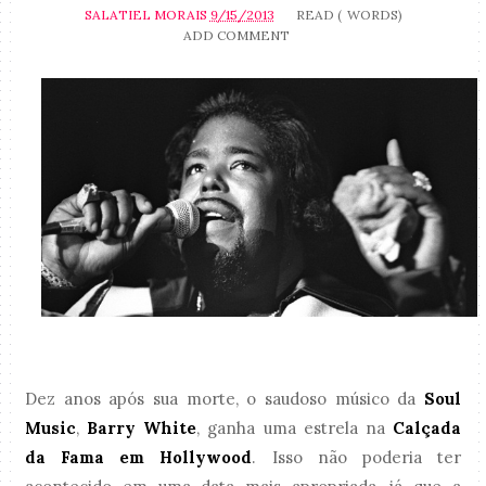
SALATIEL MORAIS
9/15/2013
READ (
WORDS)
ADD COMMENT
Dez anos após sua morte, o saudoso músico da
Soul
Music
,
Barry White
, ganha uma estrela na
Calçada
da Fama em Hollywood
. Isso não poderia ter