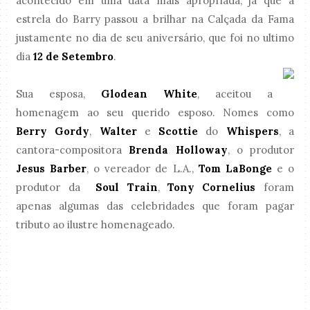
acontecido em uma data mais apropriada, já que a
estrela do Barry passou a brilhar na Calçada da Fama
justamente no dia de seu aniversário, que foi no ultimo
dia
12 de Setembro
.
Sua esposa,
Glodean White
, aceitou a
homenagem ao seu querido esposo. Nomes como
Berry Gordy
,
Walter
e
Scottie
do
Whispers
, a
cantora-compositora
Brenda Holloway
, o produtor
Jesus Barber
, o
vereador de L.A.,
Tom LaBonge
e o
produtor da
Soul Train
,
Tony Cornelius
foram
apenas algumas das celebridades que foram pagar
tributo ao ilustre homenageado.