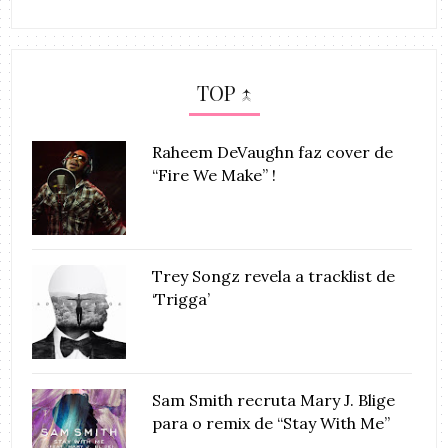
TOP ↑
Raheem DeVaughn faz cover de
“Fire We Make” !
Trey Songz revela a tracklist de
‘Trigga’
Sam Smith recruta Mary J. Blige
para o remix de “Stay With Me”