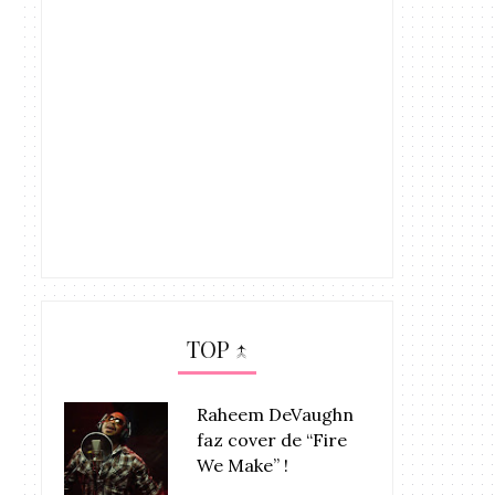
TOP ↑
Raheem DeVaughn
faz cover de “Fire
We Make” !