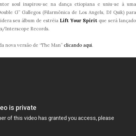
antor soul inspirou-se na dança etiopiana e uniu-se à uma
ouble G” Gallegos (Filarmônica de Los Angels, DJ Quik) para
idera seu álbum de estréia
Lift Your Spirit
que será lançado
gs/Interscope Records.
d da nova versão de “The Man”
clicando aqui
.