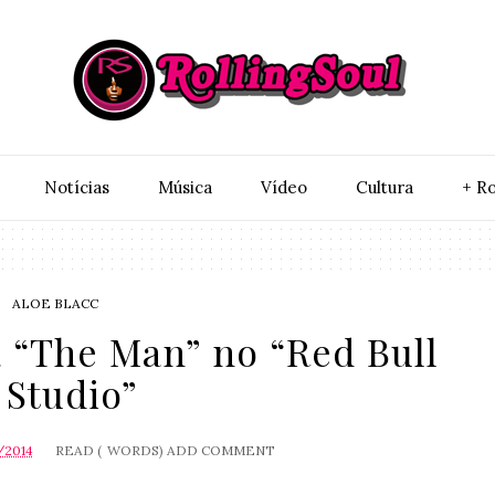
Notí­cias
Música
Vídeo
Cultura
+ Ro
ALOE BLACC
a “The Man” no “Red Bull
Studio”
/2014
READ (
WORDS)
ADD COMMENT