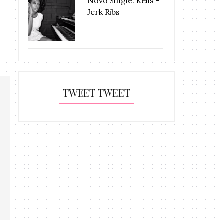
Novo Single: Kelis -
inigualável d...
Rainha 
Jerk Ribs
TWEET TWEET