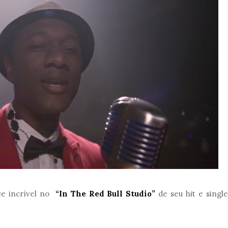
e incrível no
“In The Red Bull Studio”
de seu hit e single