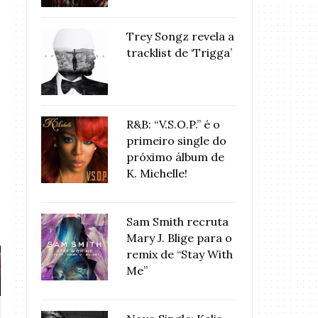
Trey Songz revela a
tracklist de ‘Trigga’
R&B: “V.S.O.P.” é o
primeiro single do
próximo álbum de
K. Michelle!
Sam Smith recruta
Mary J. Blige para o
remix de “Stay With
Me”
Assista a performance
Alicia Keys faz