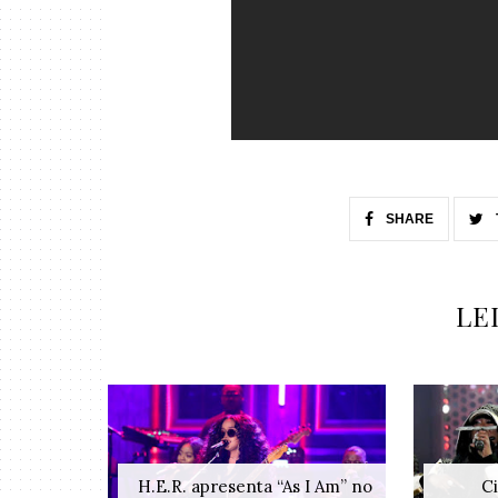
SHARE
LE
H.E.R. apresenta “As I Am” no
Ci