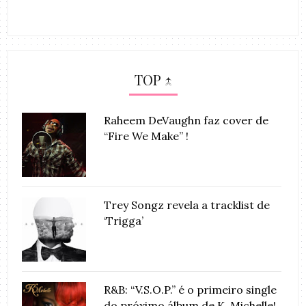
TOP ↑
Raheem DeVaughn faz cover de
“Fire We Make” !
Trey Songz revela a tracklist de
‘Trigga’
R&B: “V.S.O.P.” é o primeiro single
do próximo álbum de K. Michelle!