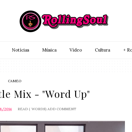
Notí­cias
Música
Vídeo
Cultura
+ Ro
CAMEO
tle Mix - "Word Up"
6/2014
READ (
WORDS)
ADD COMMENT