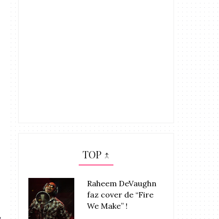
TOP ↑
Raheem DeVaughn
faz cover de “Fire
We Make” !