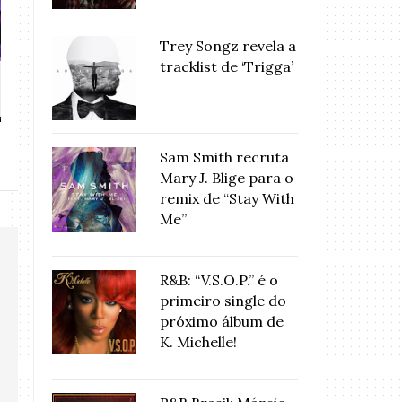
Trey Songz revela a
tracklist de ‘Trigga’
ASSISTA: Jools Holland &
NEWS: Ex-Spic
Melanie C ...
Estúdio 
Sam Smith recruta
Mary J. Blige para o
remix de “Stay With
Me”
R&B: “V.S.O.P.” é o
primeiro single do
próximo álbum de
K. Michelle!