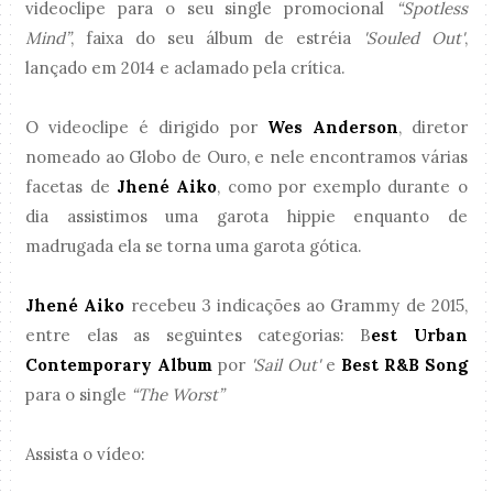
videoclipe para o seu single promocional
“Spotless
Mind”
, faixa do seu álbum de estréia
'Souled Out'
,
lançado em 2014 e aclamado pela crítica.
O videoclipe é dirigido por
Wes Anderson
, diretor
nomeado ao Globo de Ouro, e nele encontramos várias
facetas de
Jhené Aiko
, como por exemplo durante o
dia assistimos uma garota hippie enquanto de
madrugada ela se torna uma garota gótica.
Jhené Aiko
recebeu 3 indicações ao Grammy de 2015,
entre elas as seguintes categorias: B
est Urban
Contemporary Album
por
'Sail Out'
e
Best R&B Song
para o single
“The Worst”
Assista o vídeo: