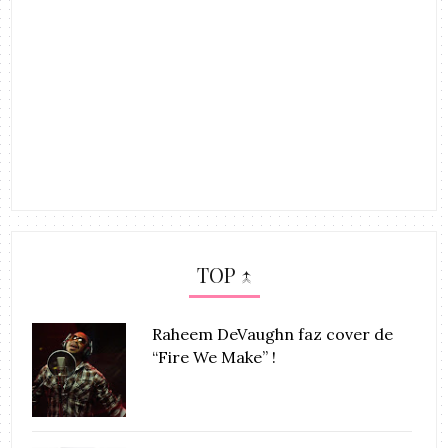
TOP ↑
Raheem DeVaughn faz cover de
“Fire We Make” !