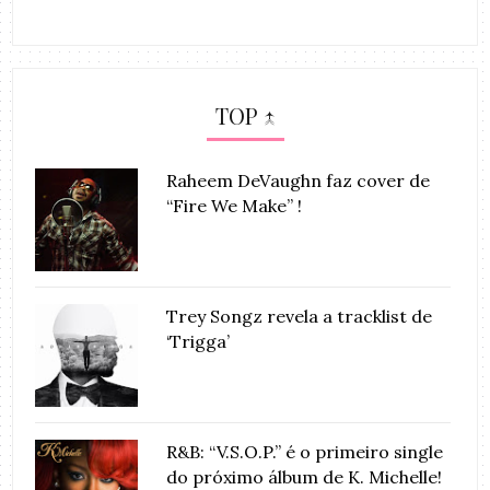
TOP ↑
Raheem DeVaughn faz cover de
“Fire We Make” !
Trey Songz revela a tracklist de
‘Trigga’
R&B: “V.S.O.P.” é o primeiro single
do próximo álbum de K. Michelle!