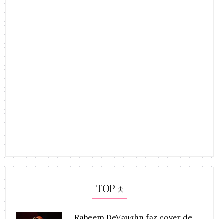
TOP ↑
Raheem DeVaughn faz cover de