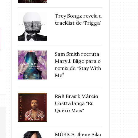
Trey Songz revela a
tracklist de ‘Trigga’
Sam Smith recruta
Stefanie lança “Pelos Meus
LANÇAMENTO: “
Mary J. Blige para o
Amores”...
novo sing
remix de “Stay With
Me”
R&B Brasil: Márcio
Costta lança "Eu
Quero Mais"
MÚSICA: Jhene Aiko