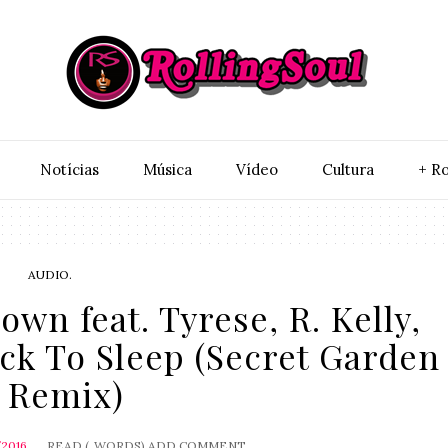
Notí­cias
Música
Vídeo
Cultura
+ Ro
AUDIO.
wn feat. Tyrese, R. Kelly,
ck To Sleep (Secret Garden
Remix)
/2016
READ (
WORDS)
ADD COMMENT