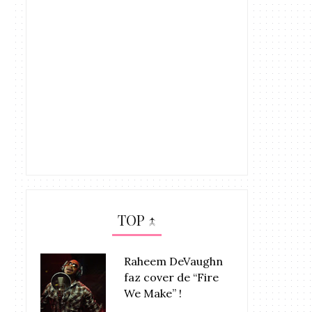
TOP ↑
Raheem DeVaughn
faz cover de “Fire
We Make” !