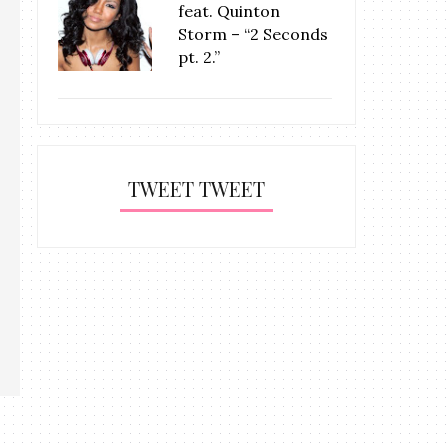
feat. Quinton
Storm – “2 Seconds
pt. 2.”
TWEET TWEET