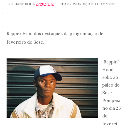
ROLLING SOUL
2/20/2012
READ (
WORDS)
ADD COMMENT
Rapper é um dos destaques da programação de
fevereiro do Sesc.
Rappin’
Hood
sobe ao
palco do
Sesc
Pompeia
no dia 23
de
fevereir