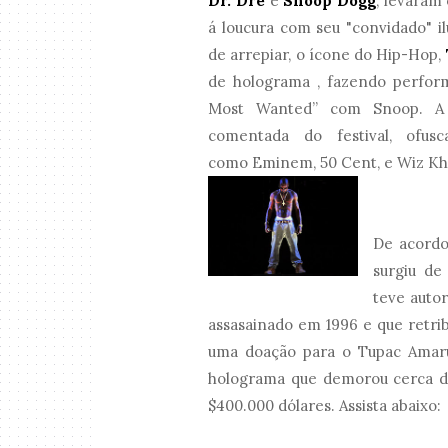
Dr. Dre
e
Snoop Dogg
, levaram 
á loucura com seu "convidado" 
de arrepiar, o ícone do Hip-Hop,
de holograma , fazendo perfor
Most Wanted” com Snoop. A i
comentada do festival, ofus
como Eminem, 50 Cent, e Wiz Kha
De acordo
surgiu de
teve auto
assasainado em 1996 e que retri
uma doação para o Tupac Amaru
holograma que demorou cerca de
$400.000 dólares. Assista abaixo: