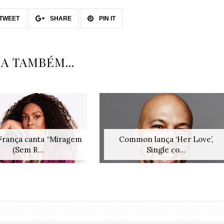
TWEET
SHARE
PIN IT
IA TAMBÉM...
França canta “Miragem
Common lança ‘Her Love’,
(Sem R...
Single co...