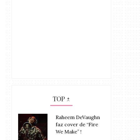
TOP ↑
Raheem DeVaughn
faz cover de “Fire
We Make” !