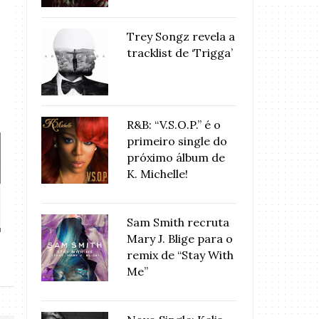
Trey Songz revela a
tracklist de ‘Trigga’
R&B: “V.S.O.P.” é o
primeiro single do
próximo álbum de
K. Michelle!
VÍDEO: Tássia Reis - “Pode Me
Drik Barbosa e
Perdo...
Tem Jo
Sam Smith recruta
Mary J. Blige para o
remix de “Stay With
Me”