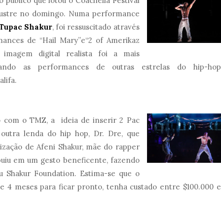
o público que lotou o Coachella Festival
ilustre no domingo. Numa performance
Tupac Shakur
, foi ressuscitado através
mances de “Hail Mary”e“2 of Amerikaz
magem digital realista foi a mais
cando as performances de outras estrelas do hip-hop
lifa.
 com o TMZ, a ideia de inserir 2 Pac
 outra lenda do hip hop, Dr. Dre, que
rização de Afeni Shakur, mãe do rapper
buiu em um gesto beneficente, fazendo
 Shakur Foundation. Estima-se que o
 4 meses para ficar pronto, tenha custado entre $100.000 e