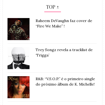
TOP ↑
Raheem DeVaughn faz cover de
“Fire We Make” !
Trey Songz revela a tracklist de
‘Trigga’
R&B: “V.S.O.P.” é o primeiro single
do próximo álbum de K. Michelle!