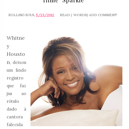
ROLLING SOUL
5/23/2012
READ (
WORDS)
ADD COMMENT
Whitne
y
Housto
n
, deixou
um lindo
registro
que faz
jus ao
rótulo
dado à
cantora
falecida