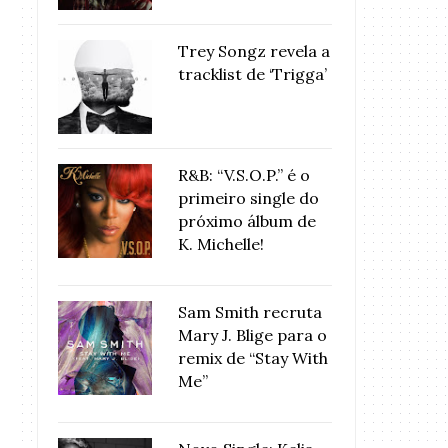
Trey Songz revela a
tracklist de ‘Trigga’
R&B: “V.S.O.P.” é o
primeiro single do
próximo álbum de
K. Michelle!
Sam Smith recruta
Mary J. Blige para o
remix de “Stay With
Me”