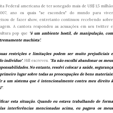
eita Federal americana de ter sonegado mais de US$ 1,5 milhão
007, ano os quais "se escondeu" do mundo para viver
deixou de fazer show, entretanto continuou recebendo sobre
imagem. A cantora respondeu as acusações em seu twitter e
cultura pop que
"é um ambiente hostil, de manipulação, com
extremamente machista".
suas restrições e limitações podem ser muito prejudiciais e
do indivíduo"
, Hill escreveu.
"Eu não escolhi abandonar os meus
ponsabilidades. No entanto, resolvi colocar a saúde, segurança
primeiro lugar sobre todas as preocupações de bens materiais!
tir a um sistema que é intencionalmente contra meu direito à
l"
.
ficar esta situação. Quando eu estava trabalhando de forma
elas interferências mencionadas acima, eu pagava os meus