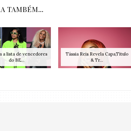
IA TAMBÉM...
a a lista de vencedores
Tássia Reis Revela Capa,Título
do BE...
& Tr...