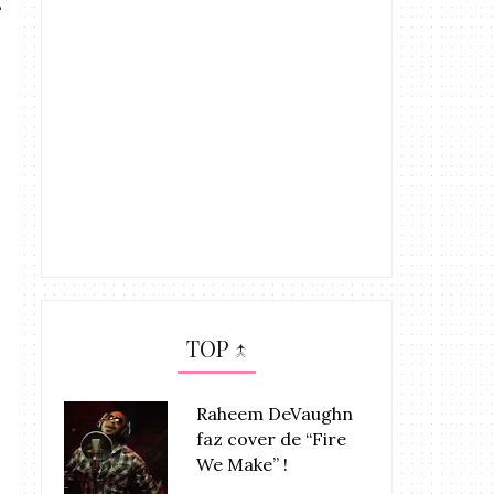
TOP ↑
Raheem DeVaughn
faz cover de “Fire
We Make” !