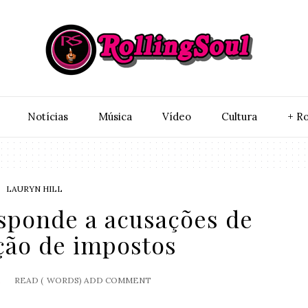
Notí­cias
Música
Vídeo
Cultura
+ Ro
LAURYN HILL
esponde a acusações de
ção de impostos
2
READ (
WORDS)
ADD COMMENT