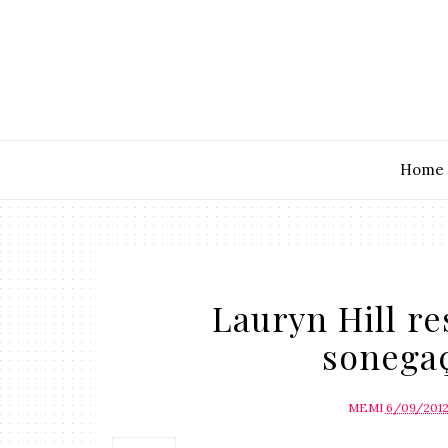
Home
Lauryn Hill r
sonega
MEMI
6/09/201