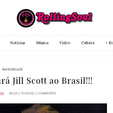
Notí­cias
Música
Vídeo
Cultura
+ Ro
BACK2BLACK
á Jill Scott ao Brasil!!!
012
READ (
WORDS)
2 COMMENTS