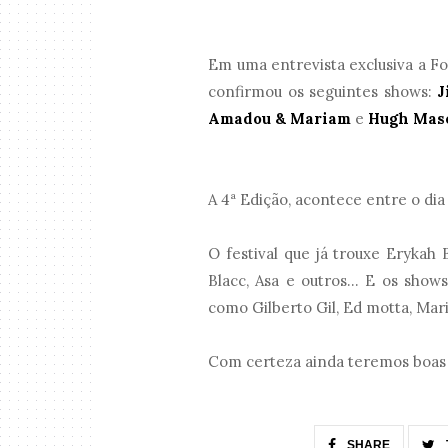
Em uma entrevista exclusiva a Fol
confirmou os seguintes shows:
J
Amadou & Mariam
e
Hugh Mas
A 4ª Edição, acontece entre o di
O festival que já trouxe Erykah
Blacc, Asa e outros... E os sho
como Gilberto Gil, Ed motta, Mari
Com certeza ainda teremos boas 
SHARE