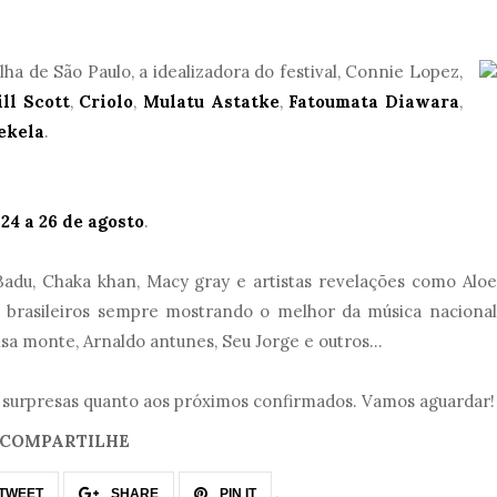
ha de São Paulo, a idealizadora do festival, Connie Lopez,
ill Scott
,
Criolo
,
Mulatu Astatke
,
Fatoumata Diawara
,
ekela
.
a
24 a 26 de agosto
.
 Badu, Chaka khan, Macy gray e artistas revelações como Aloe
ws brasileiros sempre mostrando o melhor da música nacional
sa monte, Arnaldo antunes, Seu Jorge e outros...
surpresas quanto aos próximos confirmados. Vamos aguardar!
COMPARTILHE
TWEET
SHARE
PIN IT