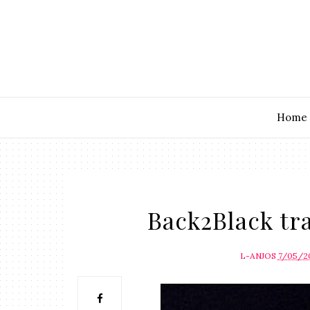
Home
Back2Black trar
L-ANJOS
7/05/2