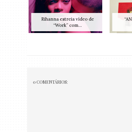
Rihanna estreia vídeo de
“AN
“Work” com...
0 COMENTÁRIOS: