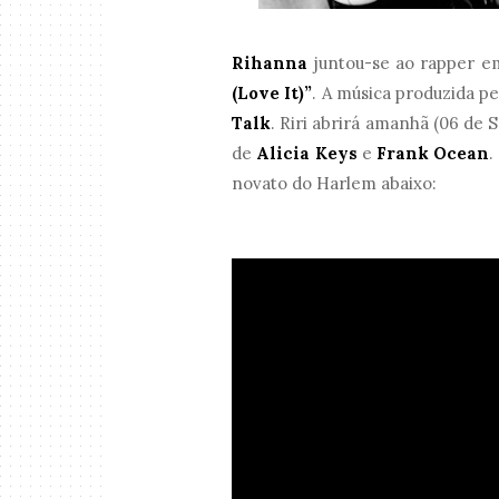
Rihanna
juntou-se ao rapper e
(Love It)”
. A música produzida pe
Talk
. Riri abrirá amanhã (06 de
de
Alicia Keys
e
Frank Ocean
.
novato do Harlem abaixo: