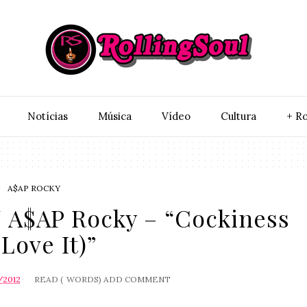
Notí­cias
Música
Vídeo
Cultura
+ Ro
A$AP ROCKY
/ A$AP Rocky – “Cockiness
(Love It)”
/2012
READ (
WORDS)
ADD COMMENT