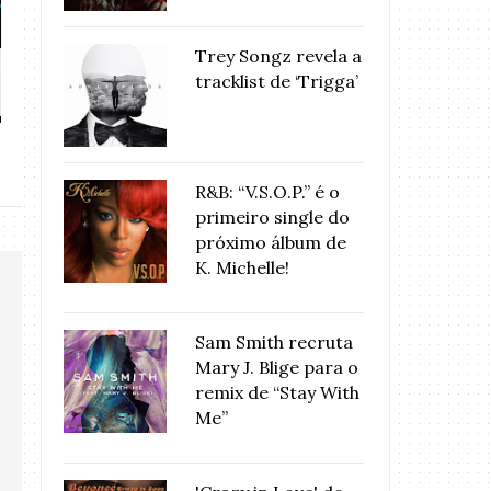
Trey Songz revela a
E o nome do próximo álbum de
MÚSICA: Chris 
tracklist de ‘Trigga’
Rihann...
Rihanna 
R&B: “V.S.O.P.” é o
primeiro single do
próximo álbum de
K. Michelle!
Sam Smith recruta
Mary J. Blige para o
remix de “Stay With
Me”