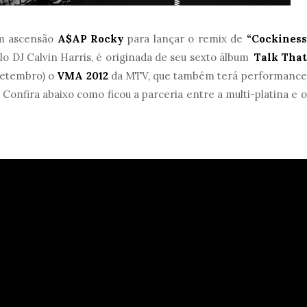
m ascensão
A$AP Rocky
para lançar o remix de
“Cockiness
lo DJ Calvin Harris, é originada de seu sexto álbum
Talk That
 Setembro) o
VMA 2012
da MTV, que também terá performance
 Confira abaixo como ficou a parceria entre a multi-platina e o