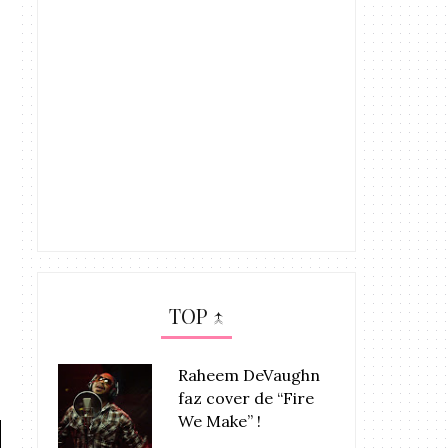
TOP ↑
Raheem DeVaughn
faz cover de “Fire
We Make” !