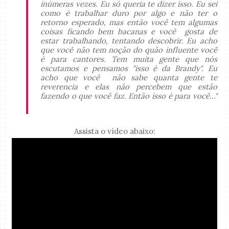
inúmeras vezes. Eu só queria te dizer isso. Eu sei
como é trabalhar duro por algo e não ter o
retorno esperado, mas então você tem algumas
coisas ficando bem bacanas e você gosta de
estar trabalhando, tentando descobrir. Eu acho
que você não tem noção do quão influente você
é para cantores. Tem muita gente que nós
escutamos e pensamos "isso é da Brandy". Eu
acho que você não sabe quanta gente te
reverencia e elas não percebem que estão
fazendo o que você faz. Então isso é para você..."
Assista o vídeo abaixo: