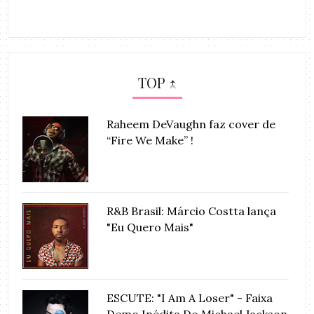
TOP ↑
Raheem DeVaughn faz cover de
“Fire We Make” !
R&B Brasil: Márcio Costta lança
"Eu Quero Mais"
ESCUTE: "I Am A Loser" - Faixa