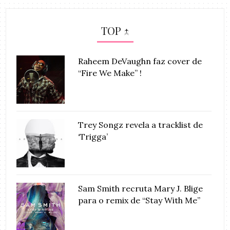
TOP ↑
Raheem DeVaughn faz cover de
“Fire We Make” !
Trey Songz revela a tracklist de
‘Trigga’
Sam Smith recruta Mary J. Blige
para o remix de “Stay With Me”