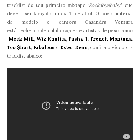
tracklist do seu primeiro mixtape
‘Rockabyebaby’
, que
deverá ser lançado no dia 11 de abril. O novo material
da modelo e cantora Casandra Ventura
está recheado de colaborações e artistas de peso como
Meek Mill
,
Wiz Khalifa
,
Pusha T
,
French Montana
,
Too $hort
,
Fabolous
e
Ester Dean
, confira o vídeo e a
tracklist abaixo: