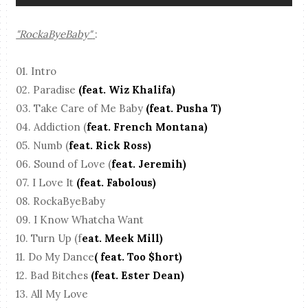
"RockaByeBaby"
:
01. Intro
02. Paradise
(feat. Wiz Khalifa)
03. Take Care of Me Baby
(feat. Pusha T)
04. Addiction (
feat. French Montana)
05. Numb (
feat. Rick Ross)
06. Sound of Love (
feat. Jeremih)
07. I Love It
(feat. Fabolous)
08. RockaByeBaby
09. I Know Whatcha Want
10. Turn Up (f
eat. Meek Mill)
11. Do My Dance
( feat. Too $hort)
12. Bad Bitches
(feat. Ester Dean)
13. All My Love