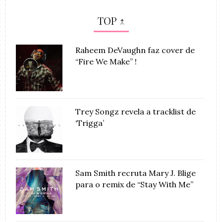
TOP ↑
Raheem DeVaughn faz cover de
“Fire We Make” !
Trey Songz revela a tracklist de
‘Trigga’
Sam Smith recruta Mary J. Blige
para o remix de “Stay With Me”