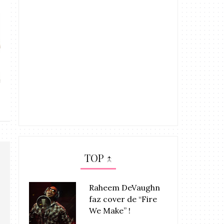
Bruno Mars faz performance
Queen Latifah c
eletriza...
the Be
TOP ↑
Raheem DeVaughn
faz cover de “Fire
We Make” !