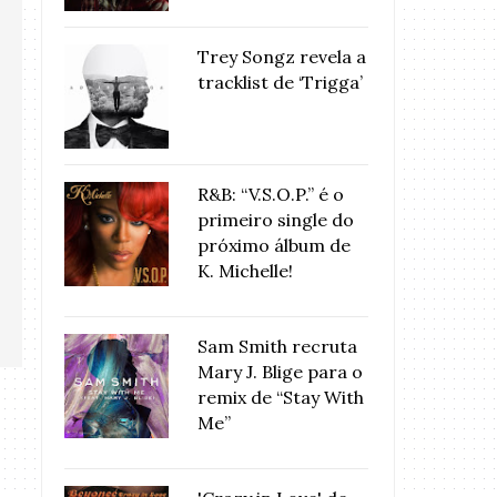
Trey Songz revela a
tracklist de ‘Trigga’
R&B: “V.S.O.P.” é o
primeiro single do
próximo álbum de
K. Michelle!
Sam Smith recruta
Mary J. Blige para o
remix de “Stay With
Me”