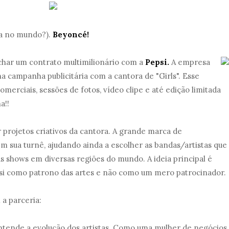
 no mundo?).
Beyoncé!
char um contrato multimilionário com a
Pepsi.
A empresa
na campanha publicitária com a cantora de "Girls". Esse
erciais, sessões de fotos, vídeo clipe e até edição limitada
a!!
r projetos criativos da cantora. A grande marca de
m sua turnê, ajudando ainda a escolher as bandas/artistas que
us shows em diversas regiões do mundo. A ideia principal é
si como patrono das artes e não como um mero patrocinador.
 a parceria:
 entende a evolução dos artistas. Como uma mulher de negócios,