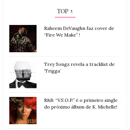
TOP ↑
Raheem DeVaughn faz cover de
“Fire We Make” !
Trey Songz revela a tracklist de
‘Trigga’
R&B: “V.S.O.P.” é o primeiro single
do próximo álbum de K. Michelle!