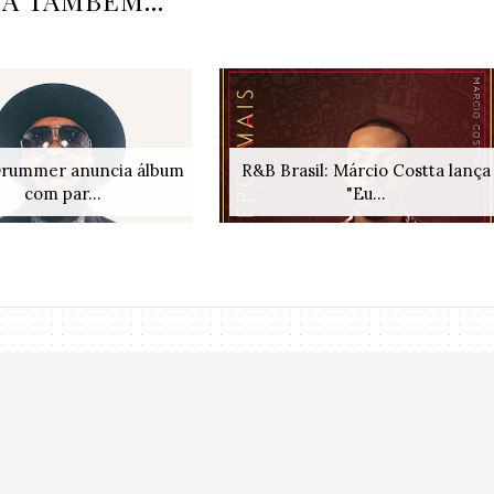
IA TAMBÉM...
Drummer anuncia álbum
R&B Brasil: Márcio Costta lança
com par...
"Eu...