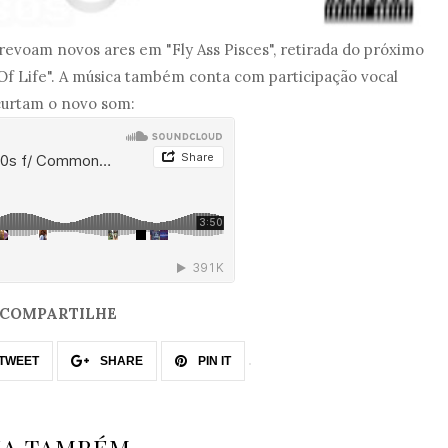
voam novos ares em "Fly Ass Pisces", retirada do próximo
Of Life". A música também conta com participação vocal
 curtam o novo som:
COMPARTILHE
TWEET
SHARE
PIN IT