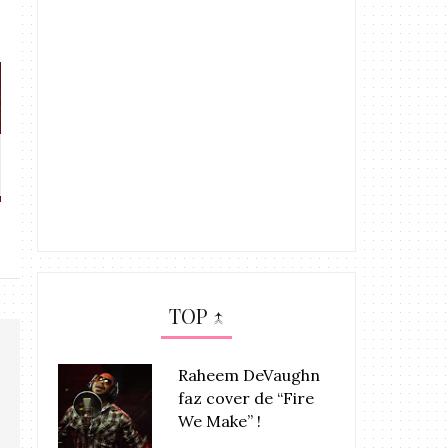
Stefanie lança “Pelos Meus
LANÇAMENTO: “
Amores”...
novo sing
TOP ↑
Raheem DeVaughn
faz cover de “Fire
We Make” !