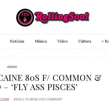
Notí­cias
Música
Vídeo
Cultura
+ Ro
AUDIO
OCAINE 80S F/ COMMON &
 – ‘FLY ASS PISCES’
2/2013
READ (
WORDS)
ADD COMMENT