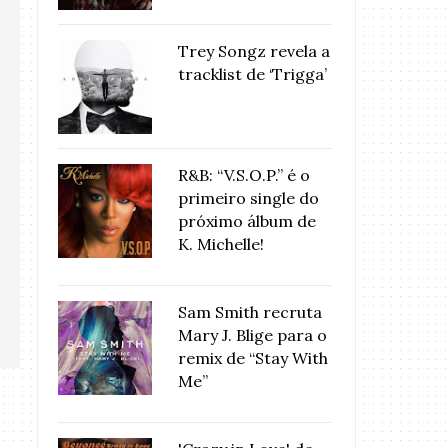
Trey Songz revela a
tracklist de ‘Trigga’
R&B: “V.S.O.P.” é o
primeiro single do
próximo álbum de
K. Michelle!
Sam Smith recruta
Mary J. Blige para o
remix de “Stay With
Me”