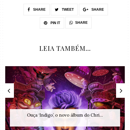
SHARE
TWEET
SHARE
SHARE
PIN IT
LEIA TAMBÉM...
Ouça ‘Indigo’, o novo álbum do Chri...