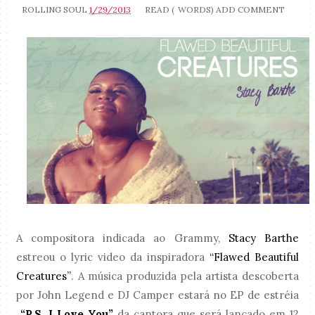
ROLLING SOUL
1/29/2013
READ (
WORDS)
ADD COMMENT
A compositora indicada ao Grammy,
Stacy Barthe
estreou o lyric video da inspiradora
“Flawed Beautiful
Creatures”
. A música produzida pela artista descoberta
por John Legend e DJ Camper estará no EP de estréia
“P.S. I Love You”
da cantora que será lançado em 12