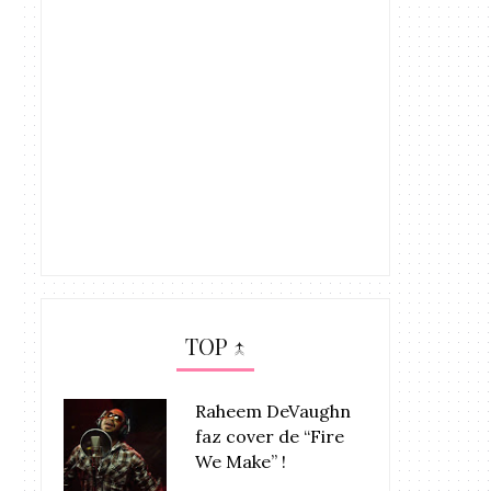
TOP ↑
Raheem DeVaughn
faz cover de “Fire
We Make” !