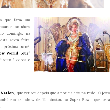
do que faria um
ormance no show
no domingo, na
sta sexta feira,
a próxima turnê,
ow World Tour”
ireito à coroa e
 Nation
, que retirou depois que a notícia caiu na rede. O jeito
amanhã em seu show de 12 minutos no Super Bowl que será
.