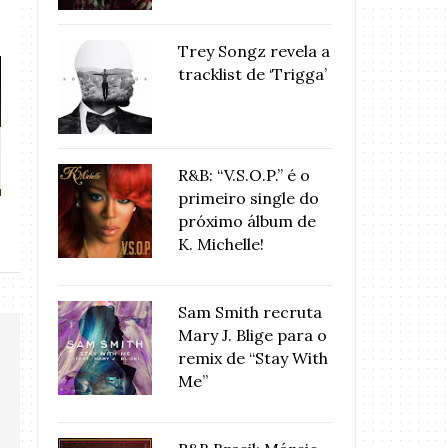
Trey Songz revela a
tracklist de ‘Trigga’
ASSISTA: Beyoncé Faz Primeira
ANIMADA: Beyonc
Perfo...
o Brasi
R&B: “V.S.O.P.” é o
primeiro single do
próximo álbum de
K. Michelle!
Sam Smith recruta
Mary J. Blige para o
remix de “Stay With
Me”