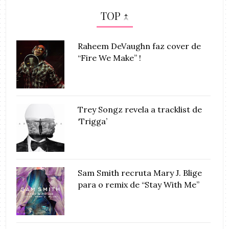
TOP ↑
Raheem DeVaughn faz cover de
“Fire We Make” !
Trey Songz revela a tracklist de
‘Trigga’
Sam Smith recruta Mary J. Blige
para o remix de “Stay With Me”