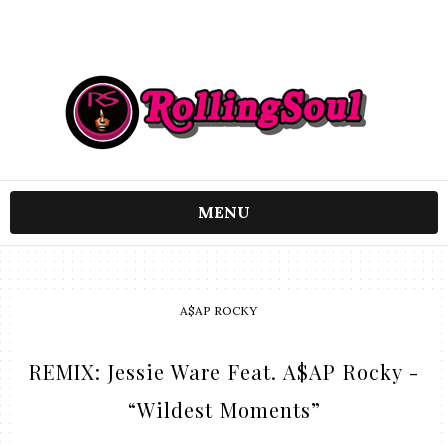
MENU
A$AP ROCKY
REMIX: Jessie Ware Feat. A$AP Rocky -
“Wildest Moments”