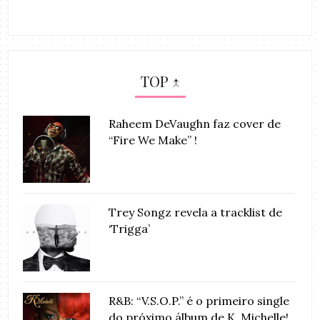
TOP ↑
Raheem DeVaughn faz cover de
“Fire We Make” !
Trey Songz revela a tracklist de
‘Trigga’
R&B: “V.S.O.P.” é o primeiro single
do próximo álbum de K. Michelle!