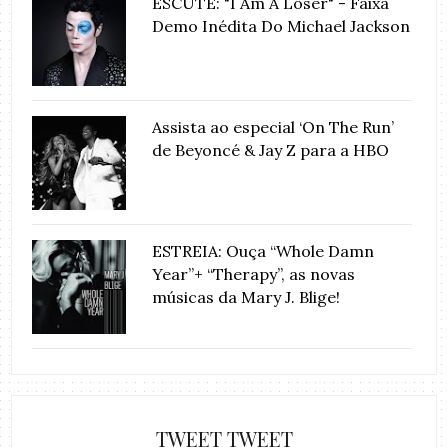
ESCUTE: "I Am A Loser" - Faixa
Demo Inédita Do Michael Jackson
Assista ao especial ‘On The Run’
de Beyoncé & Jay Z para a HBO
ESTREIA: Ouça “Whole Damn
Year”+ “Therapy”, as novas
músicas da Mary J. Blige!
TWEET TWEET