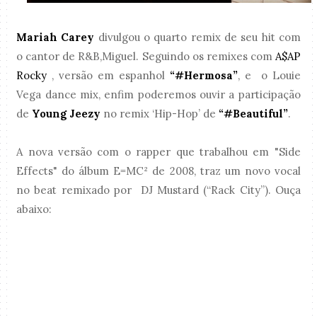
Mariah Carey
divulgou o quarto remix de seu hit com
o cantor de R&B,Miguel. Seguindo os remixes com
A$AP
Rocky
, versão em espanhol
“#Hermosa”
, e o Louie
Vega dance mix, enfim poderemos ouvir a participação
de
Young Jeezy
no remix ‘Hip-Hop’ de
“#Beautiful”
.
A nova versão com o rapper que trabalhou em "Side
Effects" do álbum E=MC² de 2008, traz um novo vocal
no beat remixado por DJ Mustard (“Rack City”). Ouça
abaixo: