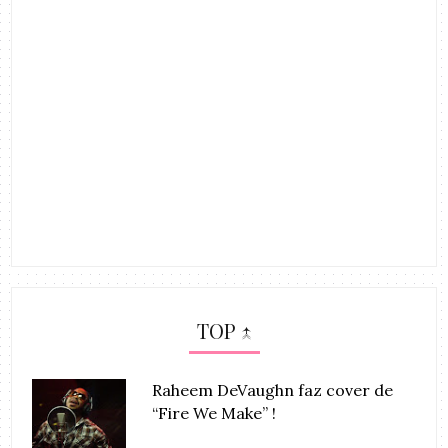
TOP ↑
Raheem DeVaughn faz cover de
“Fire We Make” !