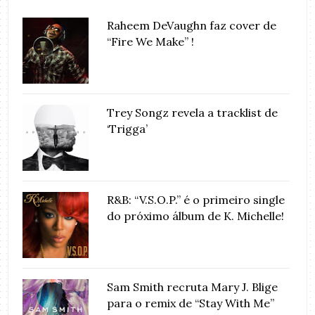
Raheem DeVaughn faz cover de
“Fire We Make” !
Trey Songz revela a tracklist de
‘Trigga’
R&B: “V.S.O.P.” é o primeiro single
do próximo álbum de K. Michelle!
Sam Smith recruta Mary J. Blige
para o remix de “Stay With Me”